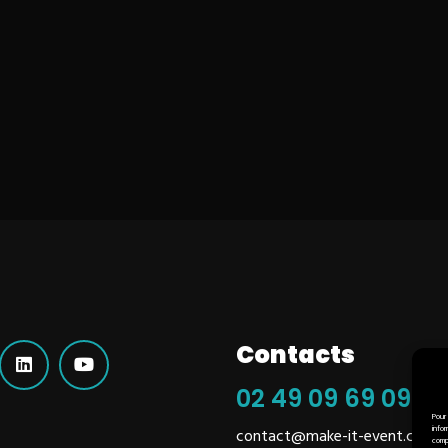
Contacts
02 49 09 69 09
Pour
info
contact@make-it-event.com
comp