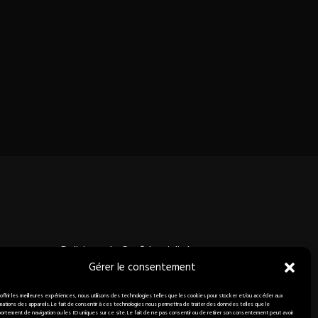
Politique de Confidentialité
Gérer le consentement
Mentions Légales
©
2026 Tous Droits Réservés.
 offrir les meilleures expériences, nous utilisons des technologies telles que les cookies pour stocker et/ou accéder aux
rmations des appareils. Le fait de consentir à ces technologies nous permettra de traiter des données telles que le
ONE7.studio
ortement de navigation ou les ID uniques sur ce site. Le fait de ne pas consentir ou de retirer son consentement peut avoir