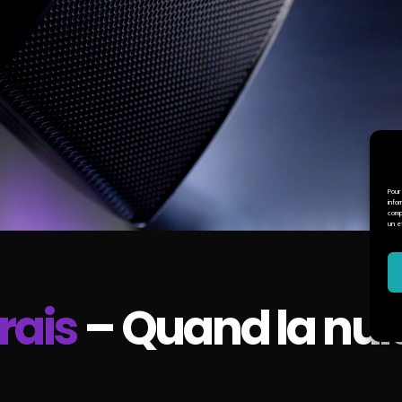
Pour
info
comp
un e
rais
– Quand la nui