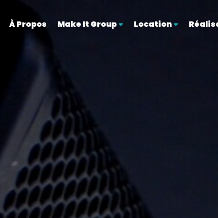
À Propos
Make It Group
Location
Réalis