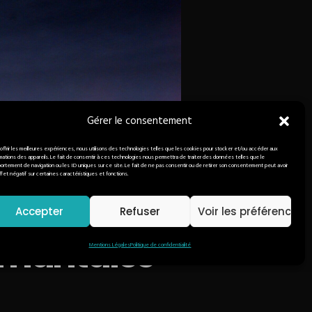
Gérer le consentement
 offrir les meilleures expériences, nous utilisons des technologies telles que les cookies pour stocker et/ou accéder aux
rmations des appareils. Le fait de consentir à ces technologies nous permettra de traiter des données telles que le
ortement de navigation ou les ID uniques sur ce site. Le fait de ne pas consentir ou de retirer son consentement peut avoir
ffet négatif sur certaines caractéristiques et fonctions.
Accepter
Refuser
Voir les préférences
t nantaise
Mentions Légales
Politique de confidentialité