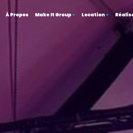
À Propos
Make It Group
Location
Réalis