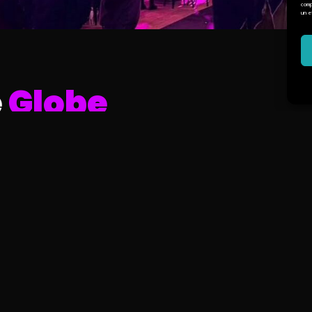
comp
un e
e
Globe
Quand le Vendée Globe rassemble
d’Olonne, Make It Event répond prése
constitue un moment fort, attendu av
de voile. Pour célébrer l’arrivée du g
une scène complète. Ce dispositif 
éclairage dynamique et une diffus
minutieux, le public a pu vivre un 
puissance de la technique et l’émotio
Cependant, notre intervention ne s’est 
un espace V and B a été spécialement
trois semaines. Dans ce lieu éphé
installations techniques avec la même
nous avons pris en charge la sonori
vidéo et même l’automatisation des 
garantir une immersion totale et une 
En somme, ce projet illustre parf
d’événementiel. Il démontre notre